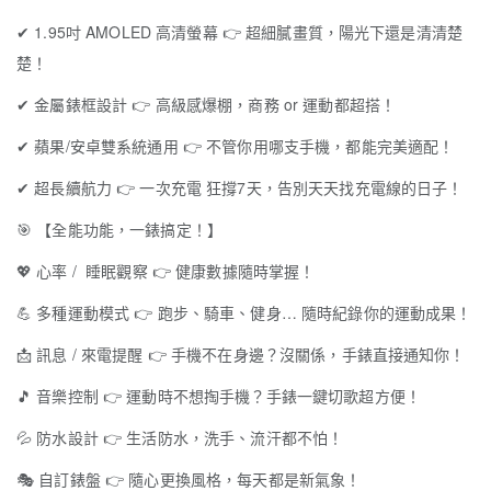
✔
1.95吋 AMOLED 高清螢幕
👉
超細膩畫質，陽光下還是清清楚
楚！
✔
金屬錶框設計
👉
高級感爆棚，商務 or 運動都超搭！
✔
蘋果/安卓雙系統通用
👉
不管你用哪支手機，都能完美適配！
✔
超長續航力
👉
一次充電 狂撐7天，告別天天找充電線的日子！
🎯
【全能功能，一錶搞定！】
💖
心率 / 睡眠觀察
👉
健康數據隨時掌握！
💪
多種運動模式
👉
跑步、騎車、健身… 隨時紀錄你的運動成果！
📩
訊息 / 來電提醒
👉
手機不在身邊？沒關係，手錶直接通知你！
🎵
音樂控制
👉
運動時不想掏手機？手錶一鍵切歌超方便！
💦
防水設計
👉
生活防水，洗手、流汗都不怕！
🎭
自訂錶盤
👉
隨心更換風格，每天都是新氣象！