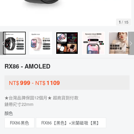
1
/
15
RX86 - AMOLED
999
-
1109
NT$
NT$
★台灣品牌保固12個月★ 超商貨到付款
錶帶尺寸22mm
顏色
RX86黑色
RX86【黑色】+米蘭磁吸【黑】