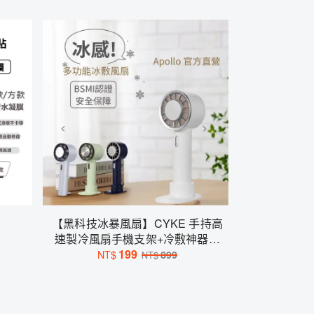
【黑科技冰暴風扇】CYKE 手持高
速製冷風扇手機支架+冷敷神器二
199
合一
NT$
899
NT$