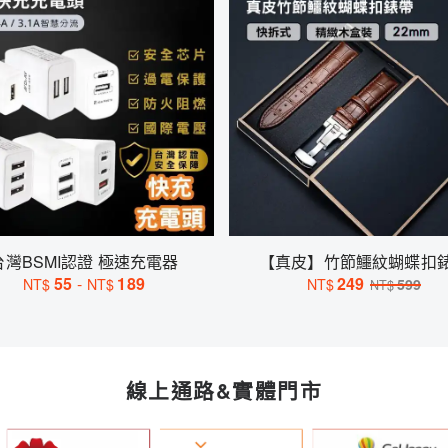
台灣BSMI認證 極速充電器
【真皮】竹節鱷紋蝴蝶扣
55
-
189
249
NT$
NT$
NT$
599
NT$
線上通路&實體門市