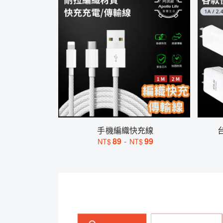
手機編織快充線
89
-
99
NT$
NT$