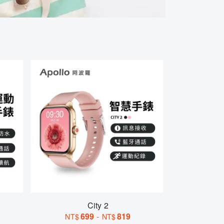
City 2
699
-
819
NT$
NT$