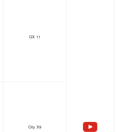
GX 11
City X9