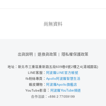
尚無資料
出貨說明
退換貨政策
隱私權保護政策
地址：新北市三重區
重新路五段609巷6號2樓之4(
湯城園區)
LINE客服：
阿波羅LINE官方帳號
fb粉絲專頁：
Apollo阿波羅智慧生活
蝦皮購物：
阿波羅Apollo旗艦店
阿波羅YouTube頻道
：
YouTube影音
合作洽談：+886 2 77059199